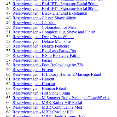
Reservierungen - BioLIFTic Signature Facial 50min
Reservierungen - BioLIFTic Signature Facial 80min
Reservierungen - Black Diamond Exfoliation
Reservierungen - Classic Shave 40min
Reservierungen - Classical
Reservierungen - Colouration for Men
Reservierungen - Complete Cut, Shave and Finish
Reservierungen - Deep Tissue 80min
Reservierungen - Deluxe Maniküre
Reservierungen - Deluxe Pedicure
Reservierungen - Eye-Lash-Brow-Tint
Reservierungen - F Sun Recovery Faical
Reservierungen - Facial
Reservierungen - Foot Reflexology by 72k
Reservierungen - Friseur
Reservierungen - H Luxury Hamam&Massage Ritual
Reservierungen - Haircut
Reservierungen - Hamam
Reservierungen - Hamam Ritual
Reservierungen - Hot Stone 80min
Reservierungen - M Summer Body Package: Glow&Relax
Reservierungen - MBR Barber VIP Facial
Reservierungen - MBR Continueline Med
Reservierungen - MBR Cytoline100
Reservierungen - MBR Liquid Surgery 100