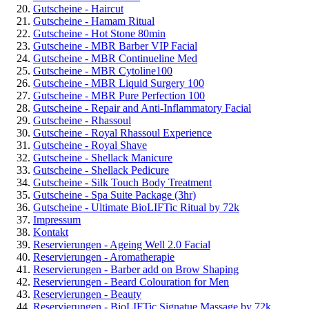
Gutscheine - Haircut
Gutscheine - Hamam Ritual
Gutscheine - Hot Stone 80min
Gutscheine - MBR Barber VIP Facial
Gutscheine - MBR Continueline Med
Gutscheine - MBR Cytoline100
Gutscheine - MBR Liquid Surgery 100
Gutscheine - MBR Pure Perfection 100
Gutscheine - Repair and Anti-Inflammatory Facial
Gutscheine - Rhassoul
Gutscheine - Royal Rhassoul Experience
Gutscheine - Royal Shave
Gutscheine - Shellack Manicure
Gutscheine - Shellack Pedicure
Gutscheine - Silk Touch Body Treatment
Gutscheine - Spa Suite Package (3hr)
Gutscheine - Ultimate BioLIFTic Ritual by 72k
Impressum
Kontakt
Reservierungen - Ageing Well 2.0 Facial
Reservierungen - Aromatherapie
Reservierungen - Barber add on Brow Shaping
Reservierungen - Beard Colouration for Men
Reservierungen - Beauty
Reservierungen - BioLIFTic Signatue Massage by 72k