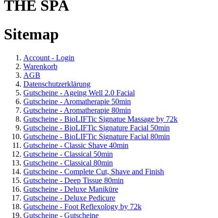
THE SPA
Sitemap
Account - Login
Warenkorb
AGB
Datenschutzerklärung
Gutscheine - Ageing Well 2.0 Facial
Gutscheine - Aromatherapie 50min
Gutscheine - Aromatherapie 80min
Gutscheine - BioLIFTic Signatue Massage by 72k
Gutscheine - BioLIFTic Signature Facial 50min
Gutscheine - BioLIFTic Signature Facial 80min
Gutscheine - Classic Shave 40min
Gutscheine - Classical 50min
Gutscheine - Classical 80min
Gutscheine - Complete Cut, Shave and Finish
Gutscheine - Deep Tissue 80min
Gutscheine - Deluxe Maniküre
Gutscheine - Deluxe Pedicure
Gutscheine - Foot Reflexology by 72k
Gutscheine - Gutscheine