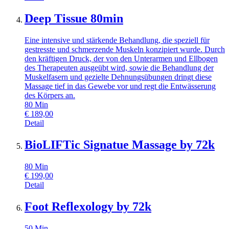
Deep Tissue 80min
Eine intensive und stärkende Behandlung, die speziell für
gestresste und schmerzende Muskeln konzipiert wurde. Durch
den kräftigen Druck, der von den Unterarmen und Ellbogen
des Therapeuten ausgeübt wird, sowie die Behandlung der
Muskelfasern und gezielte Dehnungsübungen dringt diese
Massage tief in das Gewebe vor und regt die Entwässerung
des Körpers an.
80
Min
€
189,00
Detail
BioLIFTic Signatue Massage by 72k
80
Min
€
199,00
Detail
Foot Reflexology by 72k
50
Min