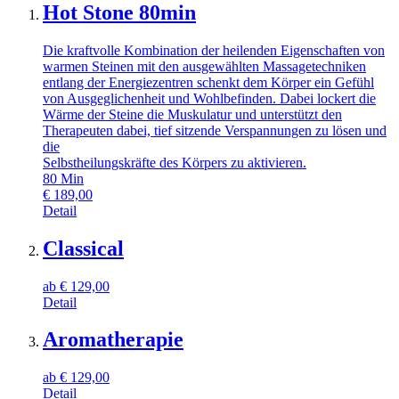
Hot Stone 80min
Die kraftvolle Kombination der heilenden Eigenschaften von
warmen Steinen mit den ausgewählten Massagetechniken
entlang der Energiezentren schenkt dem Körper ein Gefühl
von Ausgeglichenheit und Wohlbefinden. Dabei lockert die
Wärme der Steine die Muskulatur und unterstützt den
Therapeuten dabei, tief sitzende Verspannungen zu lösen und
die
Selbstheilungskräfte des Körpers zu aktivieren.
80
Min
€
189,00
Detail
Classical
ab
€
129,00
Detail
Aromatherapie
ab
€
129,00
Detail