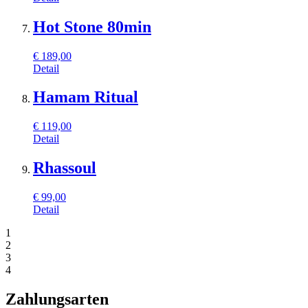
Hot Stone 80min
€
189,00
Detail
Hamam Ritual
€
119,00
Detail
Rhassoul
€
99,00
Detail
1
2
3
4
Zahlungsarten